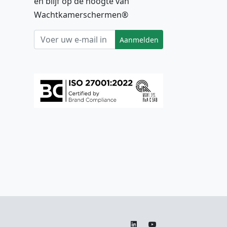
en blijf op de hoogte van
Wachtkamerschermen®
Aanmelden