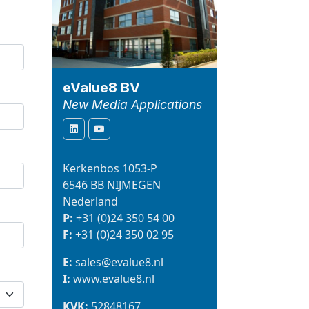
eValue8 BV
New Media Applications
Kerkenbos 1053-P
6546 BB NIJMEGEN
Nederland
P:
+31 (0)24 350 54 00
F:
+31 (0)24 350 02 95
E:
sales@evalue8.nl
I:
www.evalue8.nl
KVK:
52848167