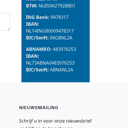
BTW:
NL850627928B01
ING Bank:
9478317
IBAN:
NL14INGB0009478317
BIC/Swift:
INGBNL2A
ABNAMRO:
483976253
IBAN:
NL73ABNA0483976253
BIC/Swift:
ABNANL2A
NIEUWSMAILING
Schrijf u in voor onze nieuwsbrief