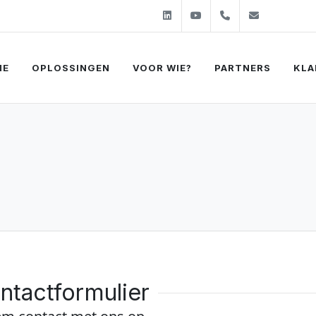
Linkedin
Youtube
+31 (0)24 350 5
sales@eva
ME
OPLOSSINGEN
VOOR WIE?
PARTNERS
KLA
ntactformulier