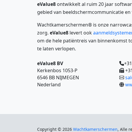
eValue8
ontwikkelt al ruim 20 jaar softwa
gebied van beeldschermcommunicatie en 
Wachtkamerschermen® is onze narrowcast
zorg.
eValue8
levert ook
aanmeldsysteme
om de hele patiëntreis van binnenkomst
te laten verlopen.
eValue8 BV
+31
Kerkenbos 1053-P
+31
6546 BB NIJMEGEN
sa
Nederland
ww
Copyright © 2026
Wachtkamerschermen
, Alle