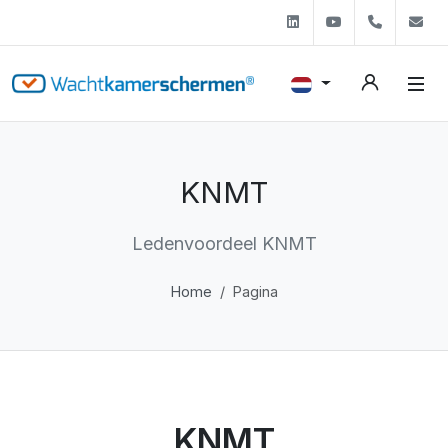
Linkedin
Youtube
+31 (0)
s
KNMT
Ledenvoordeel KNMT
Home
Pagina
KNMT