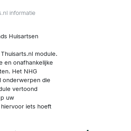
.nl informatie
ds Huisartsen
huisarts.nl module.
 en onafhankelijke
kten. Het NHG
l onderwerpen die
odule vertoond
 op uw
iervoor iets hoeft