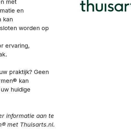
en met
rmatie en
n kan
loten worden op
 ervaring,
ak.
uw praktijk? Geen
rmen® kan
uw huidige
r informatie aan te
 met Thuisarts.nl.