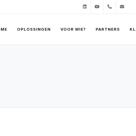
Linkedin
Youtube
+31 (0)2
sal
OME
OPLOSSINGEN
VOOR WIE?
PARTNERS
KL