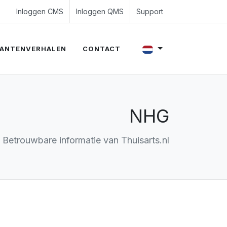
4 350 54 00
es@evalue8.nl
Inloggen CMS
Inloggen QMS
Support
ANTENVERHALEN
CONTACT
NHG
Betrouwbare informatie van Thuisarts.nl