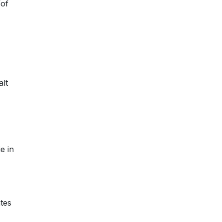
/of
alt
e in
tes