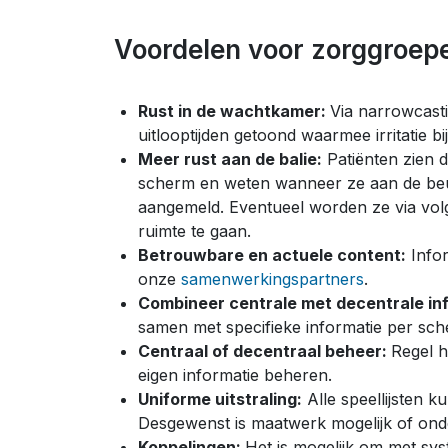
Voordelen voor zorggroepe
Rust in de wachtkamer:
Via narrowcast
uitlooptijden getoond waarmee irritatie 
Meer rust aan de balie:
Patiënten zien 
scherm en weten wanneer ze aan de beurt 
aangemeld. Eventueel worden ze via vo
ruimte te gaan.
Betrouwbare en actuele content:
Infor
onze
samenwerkingspartners
.
Combineer centrale met decentrale in
samen met specifieke informatie per sche
Centraal of decentraal beheer:
Regel h
eigen informatie beheren.
Uniforme uitstraling:
Alle speellijsten k
Desgewenst is maatwerk mogelijk of ond
Koppelingen:
Het is mogelijk om met sy