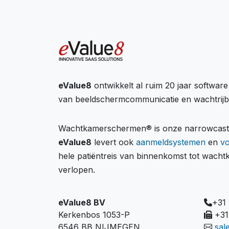
eValue8
ontwikkelt al ruim 20 jaar softwar
van beeldschermcommunicatie en wachtrij
Wachtkamerschermen® is onze narrowcastin
eValue8
levert ook
aanmeldsystemen
en
v
hele patiëntreis van binnenkomst tot wach
verlopen.
eValue8 BV
+31
Kerkenbos 1053-P
+31
6546 BB NIJMEGEN
sal