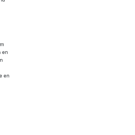
om
n en
en
e en