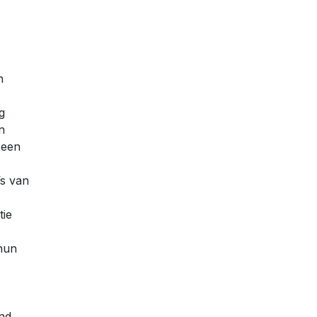
n
g
n
 een
’s van
tie
 hun
nd