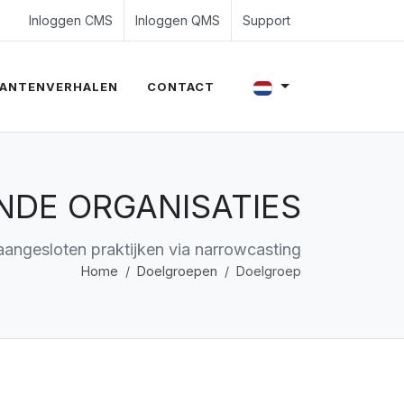
4 350 54 00
es@evalue8.nl
Inloggen CMS
Inloggen QMS
Support
ANTENVERHALEN
CONTACT
NDE ORGANISATIES
aangesloten praktijken via narrowcasting
Home
Doelgroepen
Doelgroep