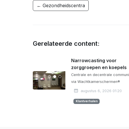
← Gezondheidscentra
Gerelateerde content:
Narrowcasting voor
zorggroepen en koepels
Centrale en decentrale communi
via Wachtkamerschermen®
augustus 6, 2026 01:20
Klantverhalen