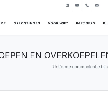
Linkedin
Youtube
+31 (0)2
sal
OME
OPLOSSINGEN
VOOR WIE?
PARTNERS
KL
OEPEN EN OVERKOEPELE
Uniforme communicatie bij 