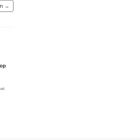
en →
 op
el.