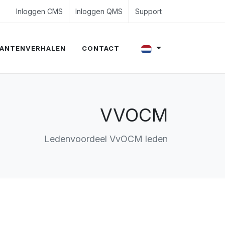
4 350 54 00
es@evalue8.nl
Inloggen CMS
Inloggen QMS
Support
ANTENVERHALEN
CONTACT
VVOCM
Ledenvoordeel VvOCM leden