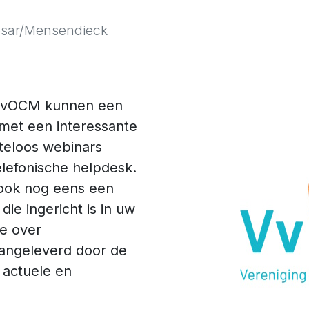
esar/Mensendieck
 VvOCM kunnen een
et een interessante
steloos webinars
lefonische helpdesk.
 ook nog eens een
die ingericht is in uw
ie over
aangeleverd door de
actuele en