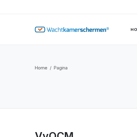
H
Home
Pagina
VvOCM