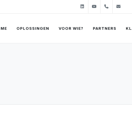
Linkedin
Youtube
+31 (0)2
sal
OME
OPLOSSINGEN
VOOR WIE?
PARTNERS
KL