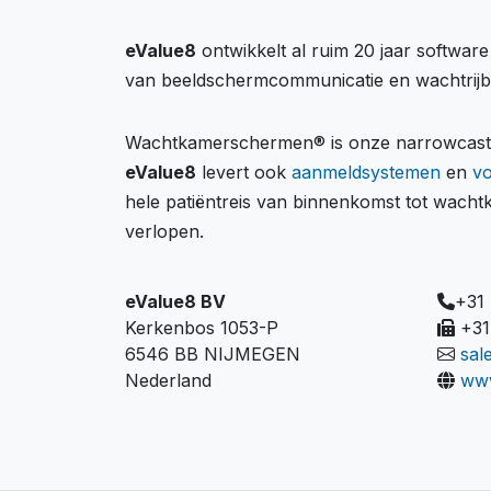
eValue8
ontwikkelt al ruim 20 jaar softwar
van beeldschermcommunicatie en wachtrij
Wachtkamerschermen® is onze narrowcastin
eValue8
levert ook
aanmeldsystemen
en
v
hele patiëntreis van binnenkomst tot wach
verlopen.
eValue8 BV
+31
Kerkenbos 1053-P
+31
6546 BB NIJMEGEN
sal
Nederland
www