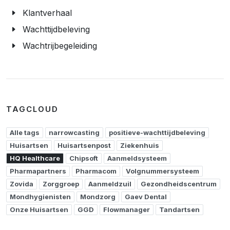
Klantverhaal
Wachttijdbeleving
Wachtrijbegeleiding
TAGCLOUD
Alle tags
narrowcasting
positieve-wachttijdbeleving
Huisartsen
Huisartsenpost
Ziekenhuis
HQ Healthcare
Chipsoft
Aanmeldsysteem
Pharmapartners
Pharmacom
Volgnummersysteem
Zovida
Zorggroep
Aanmeldzuil
Gezondheidscentrum
Mondhygienisten
Mondzorg
Gaev Dental
Onze Huisartsen
GGD
Flowmanager
Tandartsen