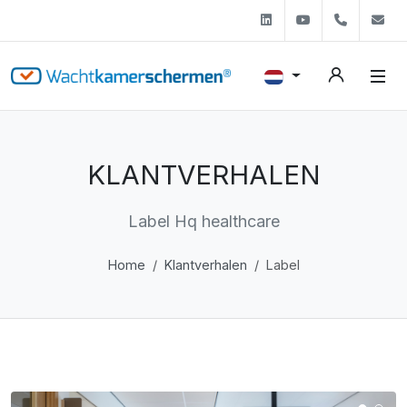
Linkedin
Youtube
+31 (0)
s
KLANTVERHALEN
Label Hq healthcare
Home
Klantverhalen
Label