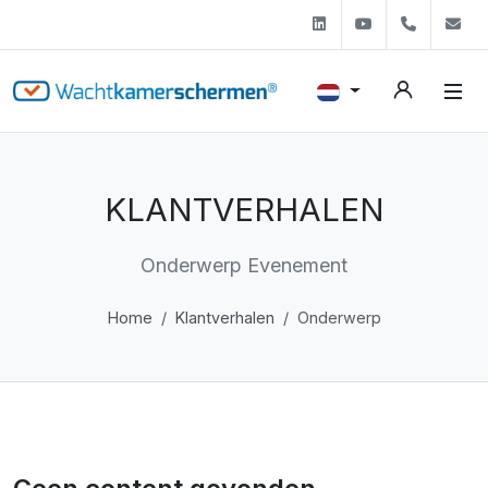
Linkedin
Youtube
+31 (0)
s
KLANTVERHALEN
Onderwerp Evenement
Home
Klantverhalen
Onderwerp