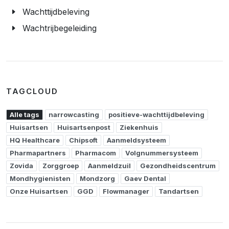
Wachttijdbeleving
Wachtrijbegeleiding
TAGCLOUD
Alle tags
narrowcasting
positieve-wachttijdbeleving
Huisartsen
Huisartsenpost
Ziekenhuis
HQ Healthcare
Chipsoft
Aanmeldsysteem
Pharmapartners
Pharmacom
Volgnummersysteem
Zovida
Zorggroep
Aanmeldzuil
Gezondheidscentrum
Mondhygienisten
Mondzorg
Gaev Dental
Onze Huisartsen
GGD
Flowmanager
Tandartsen