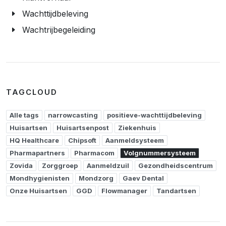
Wachttijdbeleving
Wachtrijbegeleiding
TAGCLOUD
Alle tags
narrowcasting
positieve-wachttijdbeleving
Huisartsen
Huisartsenpost
Ziekenhuis
HQ Healthcare
Chipsoft
Aanmeldsysteem
Pharmapartners
Pharmacom
Volgnummersysteem
Zovida
Zorggroep
Aanmeldzuil
Gezondheidscentrum
Mondhygienisten
Mondzorg
Gaev Dental
Onze Huisartsen
GGD
Flowmanager
Tandartsen