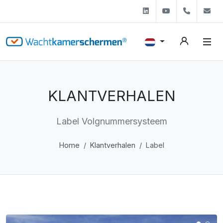
Linkedin
Youtube
+31 (0)
s
KLANTVERHALEN
Label Volgnummersysteem
Home
Klantverhalen
Label